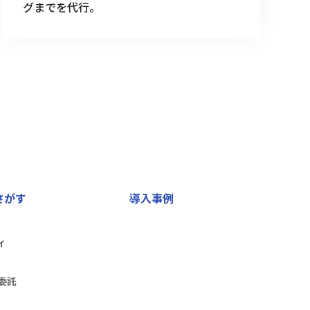
グまでを代行。
さがす
導入事例
ィ
委託