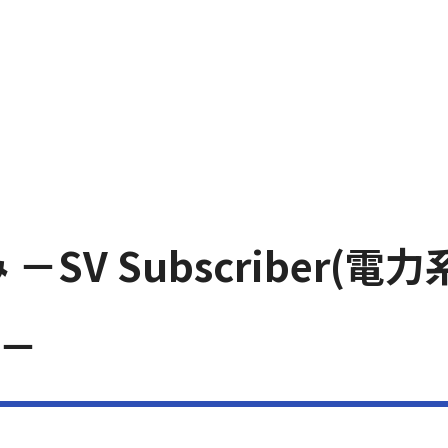
み －SV Subscriber
介－