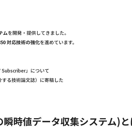
テム
を開発・提供してきました。
850 対応技術の強化
を進めています。
ubscriber」について
介する技術論文誌）に寄稿した
電力系統の瞬時値データ収集システム)