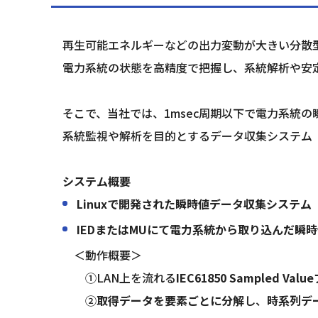
再生可能エネルギーなどの出力変動が大きい分散
電力系統の状態を高精度で把握し、系統解析や安
そこで、当社では、1msec周期以下で電力系統
系統監視や解析を目的とするデータ収集システム「SV 
システム概要
Linuxで開発された瞬時値データ収集システム
IEDまたはMUにて電力系統から取り込んだ瞬
　＜動作概要＞
　　①LAN上を流れる
IEC61850 Sampled V
　　②
取得データを要素ごとに分解
し、
時系列デ