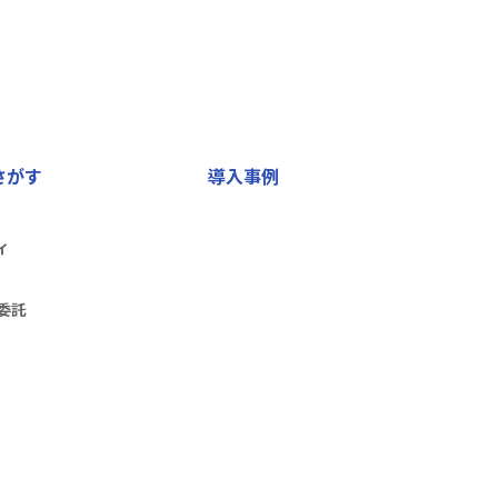
さがす
導入事例
ィ
委託