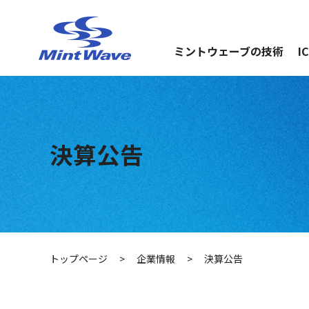
ミントウェーブの技術
I
決算公告
トップページ
>
企業情報
>
決算公告