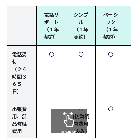
電話サ
シンプ
ベーシ
フ
ポート
ル
ック
（１年
（１年
（１年
（
契約）
契約）
契約）
電話受
◯
◯
◯
付
（２４
時間３
６５
日）
出張費
△
◯
用、部
(初動調
品修理
査費用
費用
のみ)
scrollable