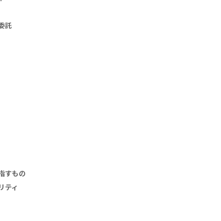
委託
指すもの
リティ