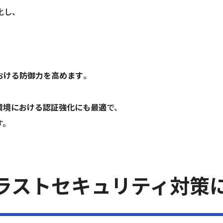
化し、
おける防御力を高めます
。
環境における認証強化にも最適
で、
す。
ラストセキュリティ対策