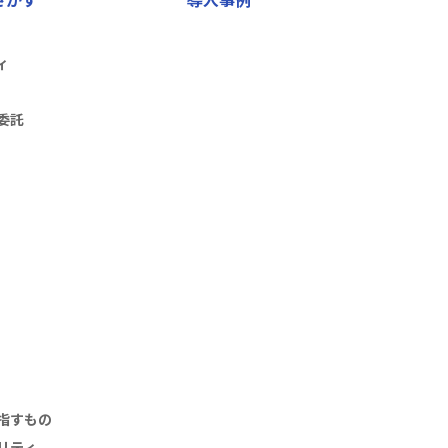
ィ
委託
指すもの
リティ