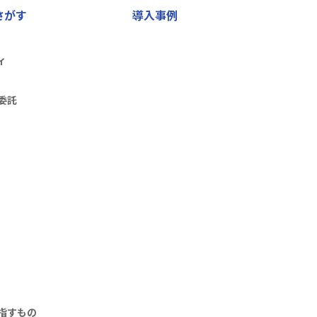
さがす
導入事例
ィ
委託
指すもの