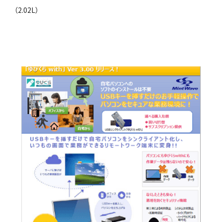
（2.02L）