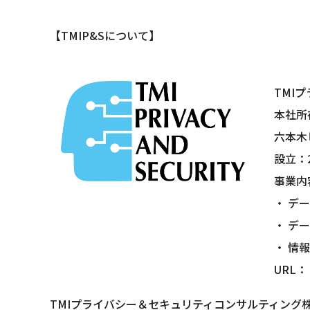
【TMIP&Sについて】
TMI
本社所
六本木
設立：2
事業内
・ デ
・ デ
・ 情
URL：
TMIプライバシー＆セキュリティコンサルティング