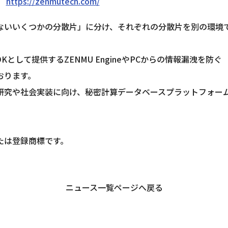
　
https://zenmutech.com/
ないいくつかの分散片」に分け、それぞれの分散片を別の環境
DKとして提供するZENMU EngineやPCからの情報漏洩を防ぐ　「Z
おります。
や社会実装に向け、秘密計算データベースプラットフォーム「Qu
たは登録商標です。
ニュース一覧ページへ戻る