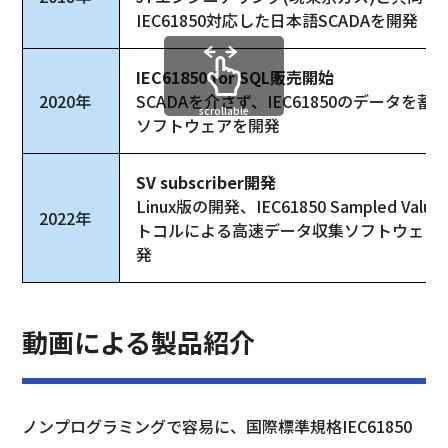
IEC61850対応した日本語SCADAを開発
IEC61850 for SQL販売開始
2020年
SCADAを介さず、IEC61850のデータを蓄
scrollable
ソフトウェアを開発
SV subscriber開発
Linux版の開発、IEC61850 Sampled Valu
2022年
トコルによる高速データ収集ソフトウェア
発
動画による製品紹介
ノンプログラミングで容易に、国際標準規格IEC61850