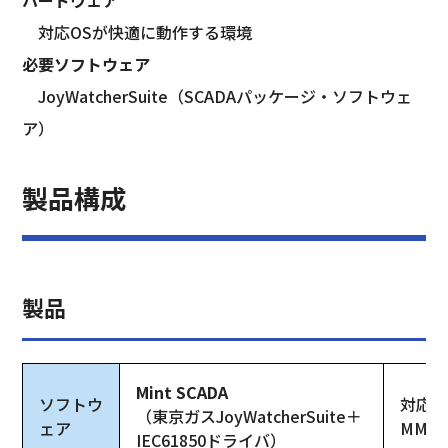
ハードウェア
　対応OSが快適に動作する環境
必要ソフトウェア
　JoyWatcherSuite（SCADAパッケージ・ソフトウェ
ア）
製品構成
製品
Mint SCADA
ソフトウ
対応
（東京ガスJoyWatcherSuite＋
ェア
MMS
IEC61850ドライバ）