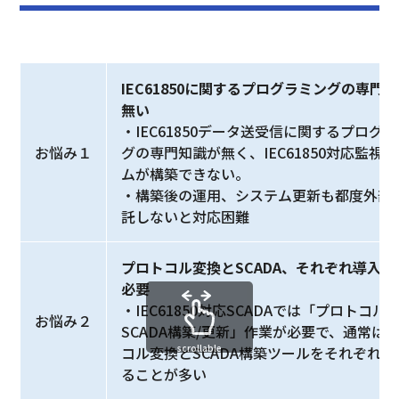
IEC61850に関するプログラミングの専門
無い
・IEC61850データ送受信に関するプログ
お悩み１
グの専門知識が無く、IEC61850対応監視
ムが構築できない。
・構築後の運用、システム更新も都度外部
託しないと対応困難
プロトコル変換とSCADA、それぞれ導入作
必要
・IEC61850対応SCADAでは「プロトコル
お悩み２
SCADA構築/更新」作業が必要で、通常は
scrollable
コル変換とSCADA構築ツールをそれぞれ導
ることが多い