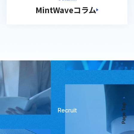
MintWaveコラム
Recruit